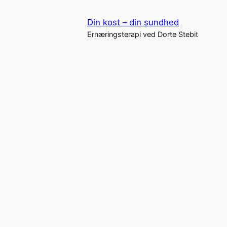
Spring
Din kost – din sundhed
til
Ernæringsterapi ved Dorte Stebit
indhold