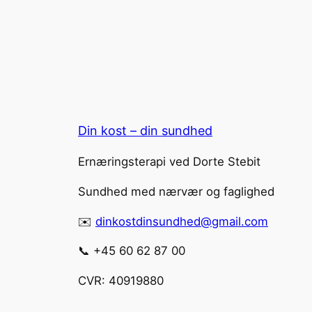
Din kost – din sundhed
Ernæringsterapi ved Dorte Stebit
Sundhed med nærvær og faglighed
✉️
dinkostdinsundhed@gmail.com
📞 +45 60 62 87 00
CVR: 40919880