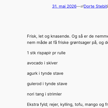
31. maj 2026
—
Dorte Stebit
af
Frisk, let og knasende. Og så er de nemme 
nem måde at få friske grøntsager på, og 
1 stk rispapir pr rulle
avocado i skiver
agurk i tynde stave
gulerod i tynde stave
nori tang i strimler
Ekstra fyld; rejer, kylling, tofu, mango og 