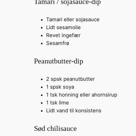
Tamari / sojasauce-dip
Tamari eller sojasauce
Lidt sesamolie
Revet ingefær
Sesamfrø
Peanutbutter-dip
2 spsk peanutbutter
1 spsk soya
1 tsk honning eller ahornsirup
1 tsk lime
Lidt vand til konsistens
Sød chilisauce