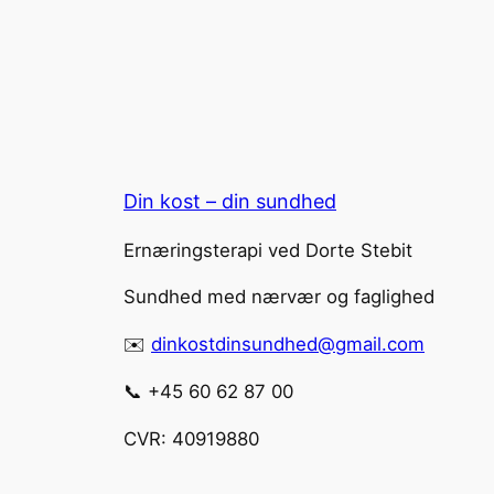
Din kost – din sundhed
Ernæringsterapi ved Dorte Stebit
Sundhed med nærvær og faglighed
✉️
dinkostdinsundhed@gmail.com
📞 +45 60 62 87 00
CVR: 40919880