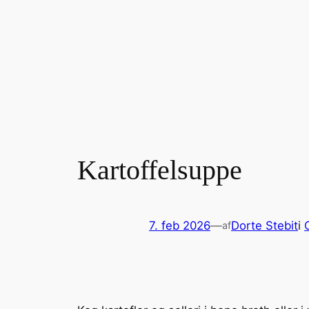
Kartoffelsuppe
7. feb 2026
—
Dorte Stebit
i
af