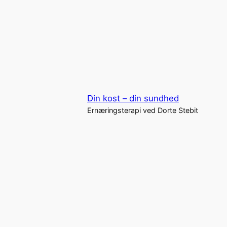
Spring
til
indhold
Din kost – din sundhed
Ernæringsterapi ved Dorte Stebit