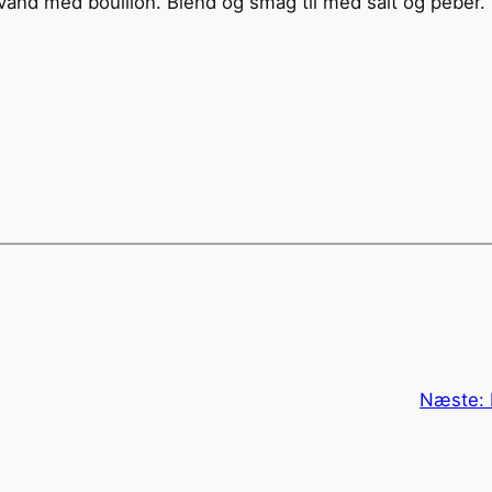
 i vand med bouillon. Blend og smag til med salt og peber.
Næste: