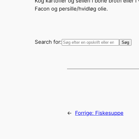
Kog kartofler og selleri i bone broth eller
Facon og persille/hvidløg olie.
Search for:
←
Forrige:
Fiskesuppe