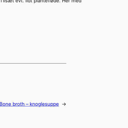
 Tilsæt evt. lidt plantefløde. Her med
Bone broth – knoglesuppe
→