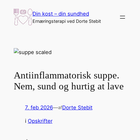
Spring
Din kost – din sundhed
til
Ernæringsterapi ved Dorte Stebit
indhold
Antiinflammatorisk suppe.
Nem, sund og hurtig at lave
7. feb 2026
—
Dorte Stebit
af
i
Opskrifter