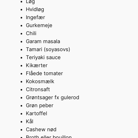
Løg
Hvidløg
Ingefær
Gurkemeje
Chili
Garam masala
Tamari (soyasovs)
Teriyaki sauce
Kikærter
Flåede tomater
Kokosmælk
Citronsaft
Grøntsager fx gulerod
Grøn peber
Kartoffel
Kål
Cashew nød
Broth eller bouillon