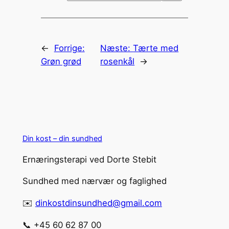
←
Forrige:
Næste:
Tærte med
Grøn grød
rosenkål
→
Din kost – din sundhed
Ernæringsterapi ved Dorte Stebit
Sundhed med nærvær og faglighed
✉️
dinkostdinsundhed@gmail.com
📞 +45 60 62 87 00