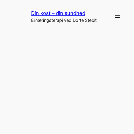
Spring
Din kost – din sundhed
til
Ernæringsterapi ved Dorte Stebit
indhold